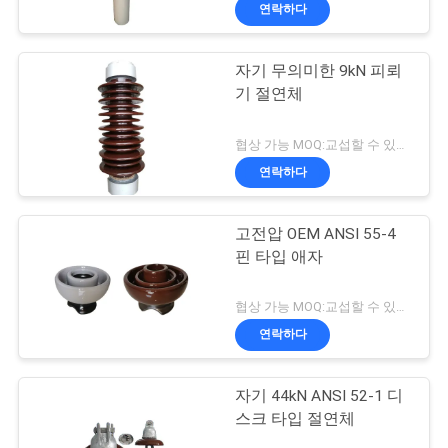
하
연락하다
여
자기 무의미한 9kN 피뢰
33
기 절연체
공
솔리드 코어 스테이
장
협상 가능 MOQ:교섭할 수 있습니다
션 포스트 애자
연락하다
여
행
고전압 OEM ANSI 55-4
핀 타입 애자
품
93
협상 가능 MOQ:교섭할 수 있습니다
질
연락하다
트랜스 자기 부싱
관
자기 44kN ANSI 52-1 디
리
스크 타입 절연체