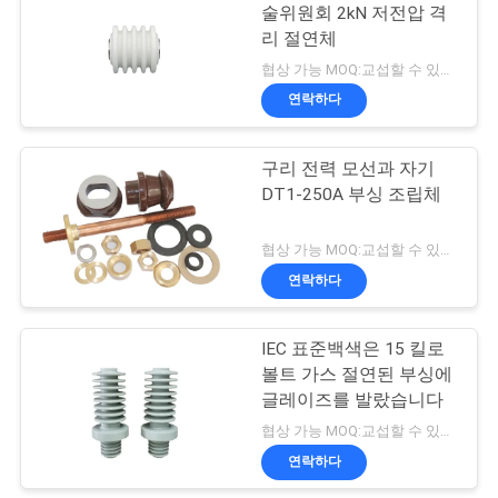
트
술위원회 2kN 저전압 격
리 절연체
맵
16
협상 가능 MOQ:교섭할 수 있습니다
연락하다
자기 격리 절연체
PRIVACY
POLICY
구리 전력 모선과 자기
DT1-250A 부싱 조립체
협상 가능 MOQ:교섭할 수 있습니다
연락하다
14
IEC 표준백색은 15 킬로
자기 스풀 애자
볼트 가스 절연된 부싱에
글레이즈를 발랐습니다
협상 가능 MOQ:교섭할 수 있습니다
연락하다