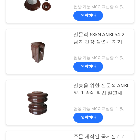
협상 가능 MOQ:교섭할 수 있습니다
연
연락하다
24
락
전문적 53kN ANSI 54-2
주
가스 절연된 부싱
남자 긴장 절연체 자기
세
협상 가능 MOQ:교섭할 수 있습니다
요
연락하다
뉴
전송을 위한 전문적 ANSI
18
53-1 족쇄 타입 절연체
스
부싱 조립체
협상 가능 MOQ:교섭할 수 있습니다
사
연락하다
이
주문 제작된 국제전기기