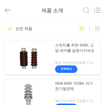
Copyright
©
2020
제품 소개
-
2025
Changsha
Power
집
40
Electric
Co.,Ltd..
모든 제품
All
자기 전원 라인 절연
Rights
Reserved.
제
체
스위치를 위한 95BIL 고
품
압 애자를 갈변시키세요
협상 가능 MOQ:교섭할 수 있습니다
우
연락하다
85
리
자기 라인 포스트 애
OEM ANSI 125BIL 자기
에
전기절연체
자
대
협상 가능 MOQ:교섭할 수 있습니다